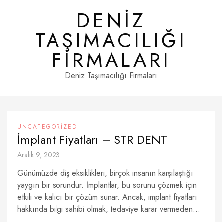
Skip
DENIZ
to
content
TAŞIMACILIĞI
FIRMALARI
Deniz Taşımacılığı Firmaları
UNCATEGORIZED
İmplant Fiyatları – STR DENT
Aralık 9, 2023
Günümüzde diş eksiklikleri, birçok insanın karşılaştığı
yaygın bir sorundur. İmplantlar, bu sorunu çözmek için
etkili ve kalıcı bir çözüm sunar. Ancak, implant fiyatları
hakkında bilgi sahibi olmak, tedaviye karar vermeden...