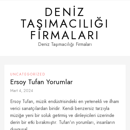
Skip
DENIZ
to
content
TAŞIMACILIĞI
FIRMALARI
Deniz Taşımacılığı Firmaları
UNCATEGORIZED
Ersoy Tufan Yorumlar
Mart 4, 2024
Ersoy Tufan, müzik endüstrisindeki en yetenekli ve ilham
verici sanatçılardan biridir. Kendi benzersiz tarzıyla
müziğe yeni bir soluk getirmiş ve dinleyicileri üzerinde
derin bir etki bırakmıştır. Tufan'ın yorumları, insanların
duygusal...