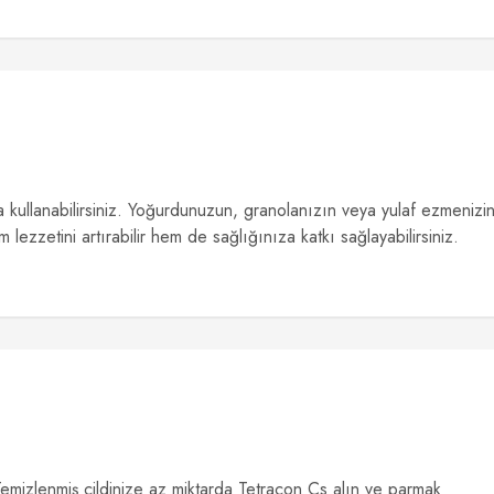
 kullanabilirsiniz. Yoğurdunuzun, granolanızın veya yulaf ezmenizi
 lezzetini artırabilir hem de sağlığınıza katkı sağlayabilirsiniz.
Temizlenmiş cildinize az miktarda Tetracon Cs alın ve parmak