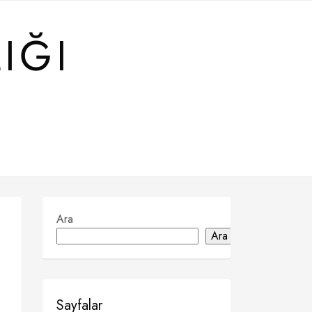
IĞI
Ara
Ara
Sayfalar