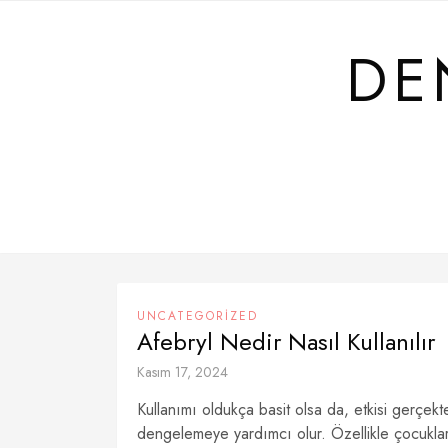
Skip
to
DE
content
UNCATEGORIZED
Afebryl Nedir Nasıl Kullanılır
Kasım 17, 2024
Kullanımı oldukça basit olsa da, etkisi gerçekten
dengelemeye yardımcı olur. Özellikle çocuklard