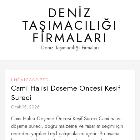
Skip
DENIZ
to
content
TAŞIMACILIĞI
FIRMALARI
Deniz Taşımacılığı Firmaları
UNCATEGORIZED
Cami Halisi Doseme Oncesi Kesif
Sureci
Ocak 15, 2026
Cami Halısı Döşeme Öncesi Keşif Süreci Cami halısı
döşeme süreci, doğru malzeme ve tasarım seçimi için
önceden yapılan keşif çalışmalarını içerir. Bu aşama,