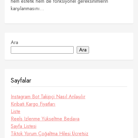
hem estetik hem de fonksiyonel gereksinimlerin
karşılanmasını...
Ara
Ara
Sayfalar
Instagram Bot Takipçi Nasıl Anlaşılır
Kiribati Kargo Fiyatları
Liste
Reels Izlenme Yükseltme Bedava
Sayfa Listesi
Tiktok Yorum Çoğaltma Hilesi Ücretsiz