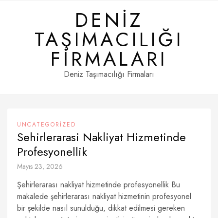
Skip
DENIZ
to
content
TAŞIMACILIĞI
FIRMALARI
Deniz Taşımacılığı Firmaları
UNCATEGORIZED
Sehirlerarasi Nakliyat Hizmetinde
Profesyonellik
Mayıs 23, 2026
Şehirlerarası nakliyat hizmetinde profesyonellik Bu
makalede şehirlerarası nakliyat hizmetinin profesyonel
bir şekilde nasıl sunulduğu, dikkat edilmesi gereken