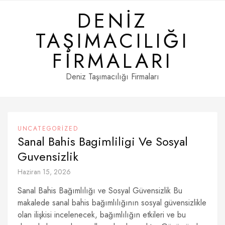
Skip
DENIZ
to
content
TAŞIMACILIĞI
FIRMALARI
Deniz Taşımacılığı Firmaları
UNCATEGORIZED
Sanal Bahis Bagimliligi Ve Sosyal
Guvensizlik
Haziran 15, 2026
Sanal Bahis Bağımlılığı ve Sosyal Güvensizlik Bu
makalede sanal bahis bağımlılığının sosyal güvensizlikle
olan ilişkisi incelenecek, bağımlılığın etkileri ve bu