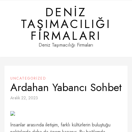
Skip
DENIZ
to
content
TAŞIMACILIĞI
FIRMALARI
Deniz Taşımacılığı Firmaları
UNCATEGORIZED
Ardahan Yabancı Sohbet
Aralık 22, 2023
İnsanlar arasında iletişim, farklı kültürlerin buluştuğu
noktalarda daha da önem kazanır. Bu bağlamda,