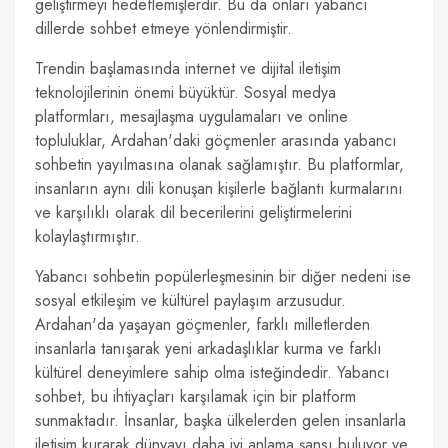
geliştirmeyi hedeflemişlerdir. Bu da onları yabancı
dillerde sohbet etmeye yönlendirmiştir.
Trendin başlamasında internet ve dijital iletişim
teknolojilerinin önemi büyüktür. Sosyal medya
platformları, mesajlaşma uygulamaları ve online
topluluklar, Ardahan'daki göçmenler arasında yabancı
sohbetin yayılmasına olanak sağlamıştır. Bu platformlar,
insanların aynı dili konuşan kişilerle bağlantı kurmalarını
ve karşılıklı olarak dil becerilerini geliştirmelerini
kolaylaştırmıştır.
Yabancı sohbetin popülerleşmesinin bir diğer nedeni ise
sosyal etkileşim ve kültürel paylaşım arzusudur.
Ardahan'da yaşayan göçmenler, farklı milletlerden
insanlarla tanışarak yeni arkadaşlıklar kurma ve farklı
kültürel deneyimlere sahip olma isteğindedir. Yabancı
sohbet, bu ihtiyaçları karşılamak için bir platform
sunmaktadır. İnsanlar, başka ülkelerden gelen insanlarla
iletişim kurarak dünyayı daha iyi anlama şansı buluyor ve