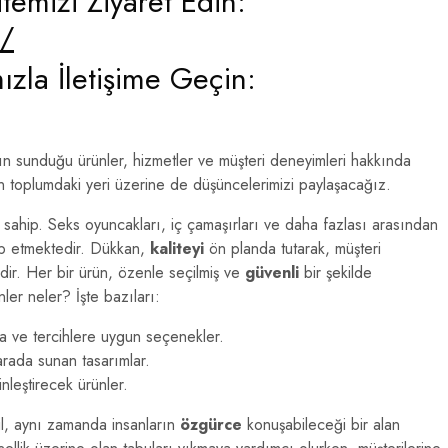
temizi Ziyaret Edin:
m/
zla İletişime Geçin:
ın sunduğu ürünler, hizmetler ve müşteri deneyimleri hakkında
rın toplumdaki yeri üzerine de düşüncelerimizi paylaşacağız.
sahip. Seks oyuncakları, iç çamaşırları ve daha fazlası arasından
tap etmektedir. Dükkan,
kaliteyi
ön planda tutarak, müşteri
ir. Her bir ürün, özenle seçilmiş ve
güvenli
bir şekilde
er neler? İşte bazıları:
na ve tercihlere uygun seçenekler.
 arada sunan tasarımlar.
leştirecek ürünler.
ğil, aynı zamanda insanların
özgürce
konuşabileceği bir alan