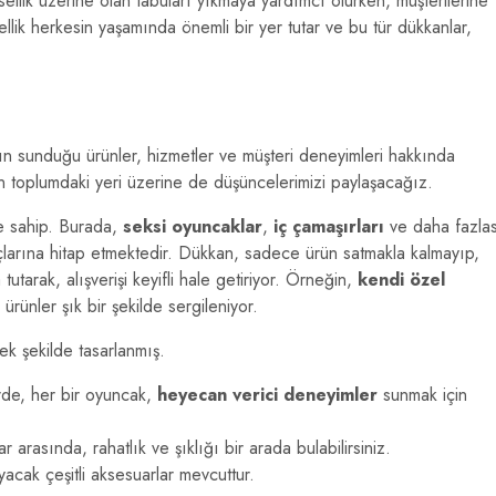
ellik üzerine olan tabuları yıkmaya yardımcı olurken, müşterilerine
llik herkesin yaşamında önemli bir yer tutar ve bu tür dükkanlar,
ın sunduğu ürünler, hizmetler ve müşteri deneyimleri hakkında
rın toplumdaki yeri üzerine de düşüncelerimizi paylaşacağız.
ne sahip. Burada,
seksi oyuncaklar
,
iç çamaşırları
ve daha fazlas
açlarına hitap etmektedir. Dükkan, sadece ürün satmakla kalmayıp,
utarak, alışverişi keyifli hale getiriyor. Örneğin,
kendi özel
ürünler şık bir şekilde sergileniyor.
ek şekilde tasarlanmış.
erde, her bir oyuncak,
heyecan verici deneyimler
sunmak için
r arasında, rahatlık ve şıklığı bir arada bulabilirsiniz.
acak çeşitli aksesuarlar mevcuttur.