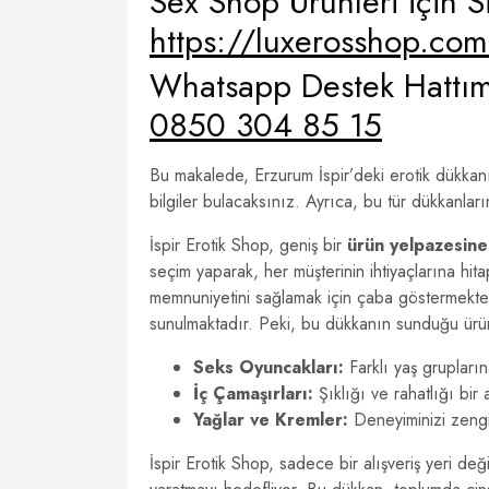
Sex Shop Ürünleri İçin Si
https://luxerosshop.co
Whatsapp Destek Hattımı
0850 304 85 15
Bu makalede, Erzurum İspir’deki erotik dükkan
bilgiler bulacaksınız. Ayrıca, bu tür dükkanla
İspir Erotik Shop, geniş bir
ürün yelpazesine
seçim yaparak, her müşterinin ihtiyaçlarına hi
memnuniyetini sağlamak için çaba göstermekted
sunulmaktadır. Peki, bu dükkanın sunduğu ürünl
Seks Oyuncakları:
Farklı yaş grupları
İç Çamaşırları:
Şıklığı ve rahatlığı bir
Yağlar ve Kremler:
Deneyiminizi zengin
İspir Erotik Shop, sadece bir alışveriş yeri de