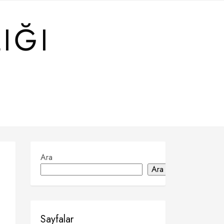
IĞI
Ara
Ara
Sayfalar