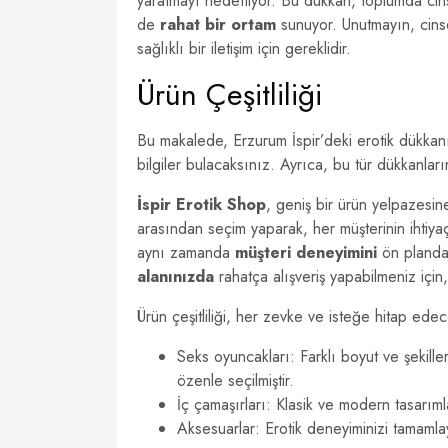
yaratmayı hedefliyor. Bu dükkan, toplumda cins
de
rahat bir ortam
sunuyor. Unutmayın, cinse
sağlıklı bir iletişim için gereklidir.
Ürün Çeşitliliği
Bu makalede, Erzurum İspir’deki erotik dükkan
bilgiler bulacaksınız. Ayrıca, bu tür dükkanla
İspir Erotik Shop
, geniş bir ürün yelpazesi
arasından seçim yaparak, her müşterinin ihtiy
aynı zamanda
müşteri deneyimini
ön planda t
alanınızda
rahatça alışveriş yapabilmeniz için, 
Ürün çeşitliliği, her zevke ve isteğe hitap edec
Seks oyuncakları: Farklı boyut ve şekill
özenle seçilmiştir.
İç çamaşırları: Klasik ve modern tasarımla
Aksesuarlar: Erotik deneyiminizi tamamlay