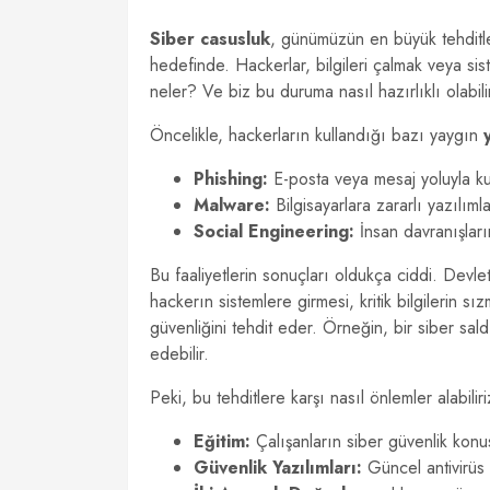
Siber casusluk
, günümüzün en büyük tehditler
hedefinde. Hackerlar, bilgileri çalmak veya sis
neler? Ve biz bu duruma nasıl hazırlıklı olabili
Öncelikle, hackerların kullandığı bazı yaygın
Phishing:
E-posta veya mesaj yoluyla kull
Malware:
Bilgisayarlara zararlı yazılım
Social Engineering:
İnsan davranışları
Bu faaliyetlerin sonuçları oldukça ciddi. Devlet
hackerın sistemlere girmesi, kritik bilgilerin s
güvenliğini tehdit eder. Örneğin, bir siber saldı
edebilir.
Peki, bu tehditlere karşı nasıl önlemler alabilir
Eğitim:
Çalışanların siber güvenlik konus
Güvenlik Yazılımları:
Güncel antivirüs v