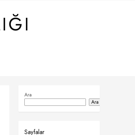
IĞI
Ara
Ara
Sayfalar