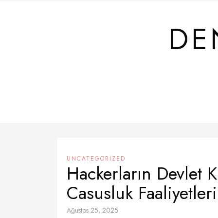
Skip
to
DE
content
UNCATEGORIZED
Hackerların Devlet 
Casusluk Faaliyetleri
Ağustos 25, 2025