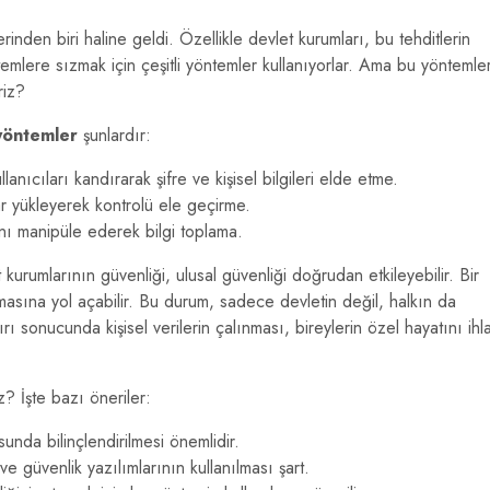
inden biri haline geldi. Özellikle devlet kurumları, bu tehditlerin
temlere sızmak için çeşitli yöntemler kullanıyorlar. Ama bu yöntemle
riz?
yöntemler
şunlardır:
anıcıları kandırarak şifre ve kişisel bilgileri elde etme.
lar yükleyerek kontrolü ele geçirme.
nı manipüle ederek bilgi toplama.
 kurumlarının güvenliği, ulusal güvenliği doğrudan etkileyebilir. Bir
ızmasına yol açabilir. Bu durum, sadece devletin değil, halkın da
rı sonucunda kişisel verilerin çalınması, bireylerin özel hayatını ihla
iz? İşte bazı öneriler:
unda bilinçlendirilmesi önemlidir.
e güvenlik yazılımlarının kullanılması şart.