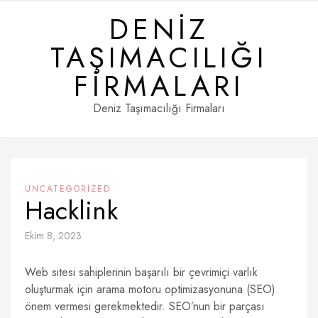
Skip
DENIZ
to
content
TAŞIMACILIĞI
FIRMALARI
Deniz Taşımacılığı Firmaları
UNCATEGORIZED
Hacklink
Ekim 8, 2023
Web sitesi sahiplerinin başarılı bir çevrimiçi varlık
oluşturmak için arama motoru optimizasyonuna (SEO)
önem vermesi gerekmektedir. SEO’nun bir parçası