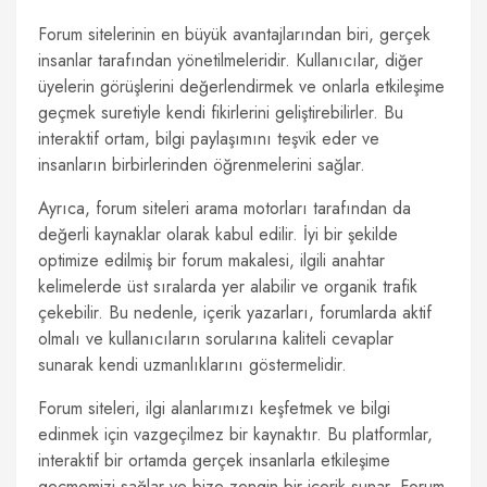
Forum sitelerinin en büyük avantajlarından biri, gerçek
insanlar tarafından yönetilmeleridir. Kullanıcılar, diğer
üyelerin görüşlerini değerlendirmek ve onlarla etkileşime
geçmek suretiyle kendi fikirlerini geliştirebilirler. Bu
interaktif ortam, bilgi paylaşımını teşvik eder ve
insanların birbirlerinden öğrenmelerini sağlar.
Ayrıca, forum siteleri arama motorları tarafından da
değerli kaynaklar olarak kabul edilir. İyi bir şekilde
optimize edilmiş bir forum makalesi, ilgili anahtar
kelimelerde üst sıralarda yer alabilir ve organik trafik
çekebilir. Bu nedenle, içerik yazarları, forumlarda aktif
olmalı ve kullanıcıların sorularına kaliteli cevaplar
sunarak kendi uzmanlıklarını göstermelidir.
Forum siteleri, ilgi alanlarımızı keşfetmek ve bilgi
edinmek için vazgeçilmez bir kaynaktır. Bu platformlar,
interaktif bir ortamda gerçek insanlarla etkileşime
geçmemizi sağlar ve bize zengin bir içerik sunar. Forum