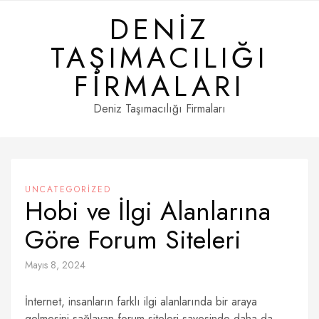
Skip
DENIZ
to
content
TAŞIMACILIĞI
FIRMALARI
Deniz Taşımacılığı Firmaları
UNCATEGORIZED
Hobi ve İlgi Alanlarına
Göre Forum Siteleri
Mayıs 8, 2024
İnternet, insanların farklı ilgi alanlarında bir araya
gelmesini sağlayan forum siteleri sayesinde daha da