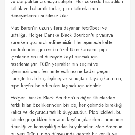
ve dengeli bir aromaya sahiptir. Her çekimde hissedilen
tatlılık ve baharatlı tonlar, pipo tutkunlarının
deneyimlerini unutulmaz kılar.
Mac Baren'in uzun yıllara dayanan tecrübesi ve
ustalığı, Holger Danske Black Bourbon'u piyasaya
sürerken göz ardı edilmemiştir. Her aşamada kalite
kontrolünden geçen bu özel tütün karışımı, pipo
içicilerine en üst düzeyde keyif sunmak için
tasarlanmıştır. Tütün yapraklarının seçimi ve
işlenmesinden, fermente edilmesine kadar geçen
süreçte titizlikle çalışılmış ve sonuçta ortaya çıkan ürün,
pipo keyfini bir adım ileri taşımak için idealdir.
Holger Danske Black Bourbon'un diğer tütünlerden
farklı kılan özelliklerinden biri de, her çekimde bıraktığı
kalıcı ve doyurucu tatlılık duygusudur. Pipo içicileri, bu
tütünle geçirdikleri her anın keyfini çıkarırken, aromanın
derinliği ve karmaşıklığından büyülenirler. Mac Baren'in
bu yeni ürünü, pipo dünyasında gerçek bir yenilik ve