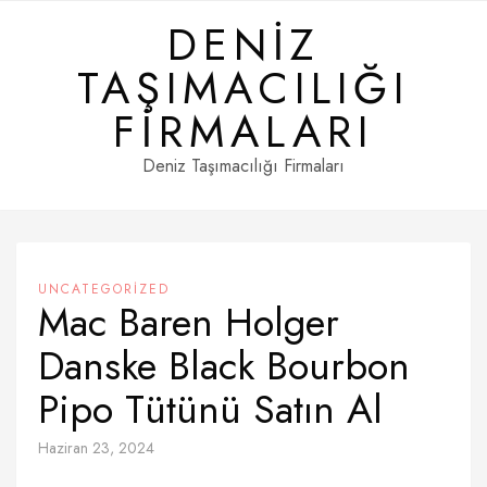
Skip
DENIZ
to
content
TAŞIMACILIĞI
FIRMALARI
Deniz Taşımacılığı Firmaları
UNCATEGORIZED
Mac Baren Holger
Danske Black Bourbon
Pipo Tütünü Satın Al
Haziran 23, 2024