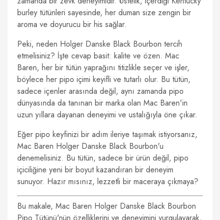
zamanda bir zevk deneyimidir. Üstelik, içerdiği Kentucky
burley tütünleri sayesinde, her duman size zengin bir
aroma ve doyurucu bir his sağlar.
Peki, neden Holger Danske Black Bourbon tercih
etmelisiniz? İşte cevap basit: kalite ve özen. Mac
Baren, her bir tütün yaprağını titizlikle seçer ve işler,
böylece her pipo içimi keyifli ve tutarlı olur. Bu tütün,
sadece içenler arasında değil, aynı zamanda pipo
dünyasında da tanınan bir marka olan Mac Baren'in
uzun yıllara dayanan deneyimi ve ustalığıyla öne çıkar.
Eğer pipo keyfinizi bir adım ileriye taşımak istiyorsanız,
Mac Baren Holger Danske Black Bourbon'u
denemelisiniz. Bu tütün, sadece bir ürün değil, pipo
içiciliğine yeni bir boyut kazandıran bir deneyim
sunuyor. Hazır mısınız, lezzetli bir maceraya çıkmaya?
Bu makale, Mac Baren Holger Danske Black Bourbon
Pipo Tütünü'nün özelliklerini ve deneyimini vurgulayarak,