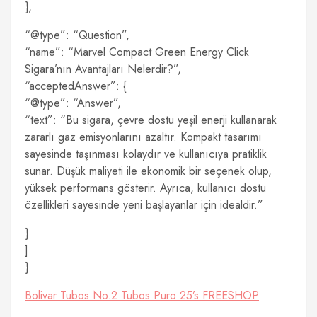
},
“@type”: “Question”,
“name”: “Marvel Compact Green Energy Click
Sigara’nın Avantajları Nelerdir?”,
“acceptedAnswer”: {
“@type”: “Answer”,
“text”: “Bu sigara, çevre dostu yeşil enerji kullanarak
zararlı gaz emisyonlarını azaltır. Kompakt tasarımı
sayesinde taşınması kolaydır ve kullanıcıya pratiklik
sunar. Düşük maliyeti ile ekonomik bir seçenek olup,
yüksek performans gösterir. Ayrıca, kullanıcı dostu
özellikleri sayesinde yeni başlayanlar için idealdir.”
}
]
}
Bolivar Tubos No.2 Tubos Puro 25’s FREESHOP