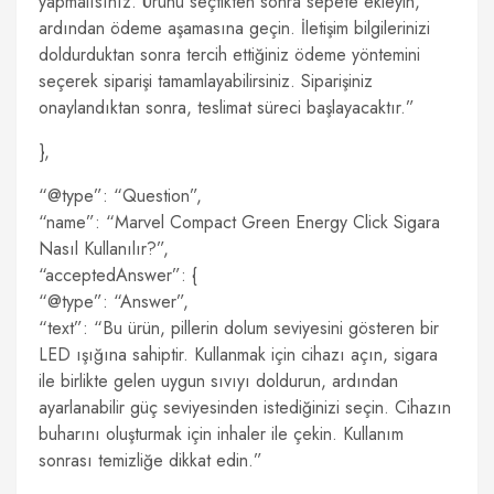
yapmalısınız. Ürünü seçtikten sonra sepete ekleyin,
ardından ödeme aşamasına geçin. İletişim bilgilerinizi
doldurduktan sonra tercih ettiğiniz ödeme yöntemini
seçerek siparişi tamamlayabilirsiniz. Siparişiniz
onaylandıktan sonra, teslimat süreci başlayacaktır.”
},
“@type”: “Question”,
“name”: “Marvel Compact Green Energy Click Sigara
Nasıl Kullanılır?”,
“acceptedAnswer”: {
“@type”: “Answer”,
“text”: “Bu ürün, pillerin dolum seviyesini gösteren bir
LED ışığına sahiptir. Kullanmak için cihazı açın, sigara
ile birlikte gelen uygun sıvıyı doldurun, ardından
ayarlanabilir güç seviyesinden istediğinizi seçin. Cihazın
buharını oluşturmak için inhaler ile çekin. Kullanım
sonrası temizliğe dikkat edin.”