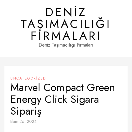
Skip
DENIZ
to
content
TAŞIMACILIĞI
FIRMALARI
Deniz Taşımacılığı Firmaları
UNCATEGORIZED
Marvel Compact Green
Energy Click Sigara
Sipariş
Ekim 26, 2024