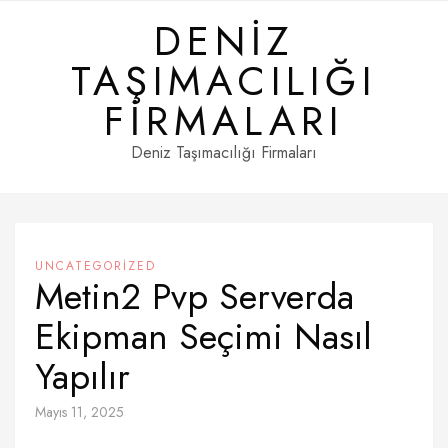
Skip
DENIZ
to
content
TAŞIMACILIĞI
FIRMALARI
Deniz Taşımacılığı Firmaları
UNCATEGORIZED
Metin2 Pvp Serverda
Ekipman Seçimi Nasıl
Yapılır
Mayıs 11, 2025