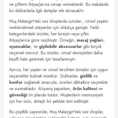
ve çiftlerin ihtiyaçlarına cevap vermektedir. Bu makalede
bu dükkanlarla ilgili detaylar ele alınacaktır.
Muş Malazgirt’teki sex shoplarda sunulan , cinsel yaşamı
renklendirmek isteyenler için oldukça geniştir. Farklı
kategorilerdeki ürünler, her bireyin veya çiftin
ihtiyaçlarına göre seçilmiştir. Örneğin,
masaj yağları
,
oyuncaklar
, ve
giyilebilir aksesuarlar
gibi birçok
seçenek mevcut. Bu ürünler, cinsel deneyimleri daha
keyifli hale getirmek için tasarlanmıştır.
Ayrıca, her yaştan ve cinsel tercihten bireyler için uygun
seçenekler bulmak mümkün. Dükkanlar,
gizlilik
ve
konfor
sağlamak amacıyla, ürünleri dikkatlice seçmekte
ve sunmaktadır. Alışveriş yaparken,
ürün kalitesi
ve
güvenliği
ön planda tutulur. Müşterilerin memnuniyeti
için her ürün, detaylı bir şekilde test edilmiştir.
Bu çeşitlilik sayesinde, Muş Malazgirt’teki sex shoplar,