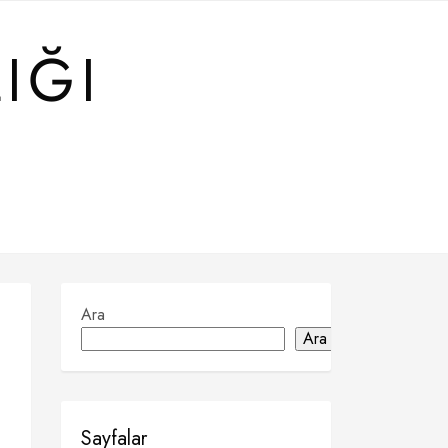
IĞI
Ara
Ara
Sayfalar