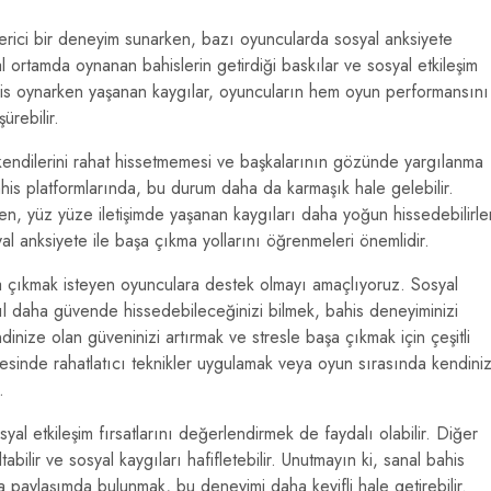
verici bir deneyim sunarken, bazı oyuncularda sosyal anksiyete
 ortamda oynanan bahislerin getirdiği baskılar ve sosyal etkileşim
 Bahis oynarken yaşanan kaygılar, oyuncuların hem oyun performansını
ürebilir.
 kendilerini rahat hissetmemesi ve başkalarının gözünde yargılanma
ahis platformlarında, bu durum daha da karmaşık hale gelebilir.
n, yüz yüze iletişimde yaşanan kaygıları daha yoğun hissedebilirle
al anksiyete ile başa çıkma yollarını öğrenmeleri önemlidir.
a çıkmak isteyen oyunculara destek olmayı amaçlıyoruz. Sosyal
ıl daha güvende hissedebileceğinizi bilmek, bahis deneyiminizi
dinize olan güveninizi artırmak ve stresle başa çıkmak için çeşitli
ncesinde rahatlatıcı teknikler uygulamak veya oyun sırasında kendini
.
yal etkileşim fırsatlarını değerlendirmek de faydalı olabilir. Diğer
ltabilir ve sosyal kaygıları hafifletebilir. Unutmayın ki, sanal bahis
a paylaşımda bulunmak, bu deneyimi daha keyifli hale getirebilir.