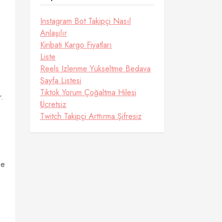
Instagram Bot Takipçi Nasıl
Anlaşılır
Kiribati Kargo Fiyatları
Liste
Reels Izlenme Yükseltme Bedava
Sayfa Listesi
Tiktok Yorum Çoğaltma Hilesi
r.
Ücretsiz
Twitch Takipçi Arttırma Şifresiz
ze