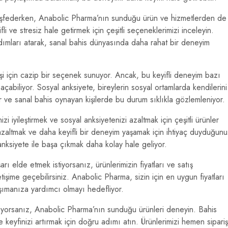
 keşfederken, Anabolic Pharma’nın sunduğu ürün ve hizmetlerden de
fli ve stresiz hale getirmek için çeşitli seçeneklerimizi inceleyin.
adımları atarak, sanal bahis dünyasında daha rahat bir deneyim
şi için cazip bir seçenek sunuyor. Ancak, bu keyifli deneyim bazı
açabiliyor. Sosyal anksiyete, bireylerin sosyal ortamlarda kendilerini
 ve sanal bahis oynayan kişilerde bu durum sıklıkla gözlemleniyor.
 iyileştirmek ve sosyal anksiyetenizi azaltmak için çeşitli ürünler
zaltmak ve daha keyifli bir deneyim yaşamak için ihtiyaç duyduğun
nksiyete ile başa çıkmak daha kolay hale geliyor.
ı elde etmek istiyorsanız, ürünlerimizin fiyatları ve satış
etişime geçebilirsiniz. Anabolic Pharma, sizin için en uygun fiyatları
aşımanıza yardımcı olmayı hedefliyor.
arıyorsanız, Anabolic Pharma’nın sunduğu ürünleri deneyin. Bahis
eyfinizi artırmak için doğru adımı atın. Ürünlerimizi hemen sipariş