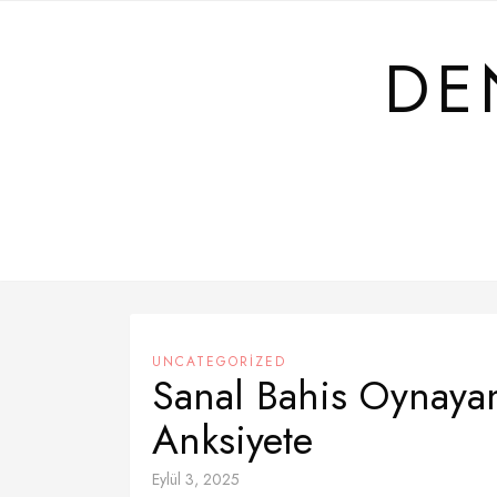
Skip
to
DE
content
UNCATEGORIZED
Sanal Bahis Oynaya
Anksiyete
Eylül 3, 2025