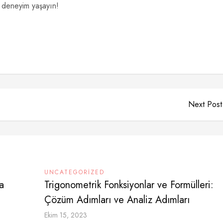
r deneyim yaşayın!
Next Post
UNCATEGORIZED
a
Trigonometrik Fonksiyonlar ve Formülleri:
Çözüm Adımları ve Analiz Adımları
Ekim 15, 2023