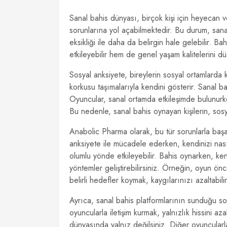
Sanal bahis dünyası, birçok kişi için heyecan 
sorunlarına yol açabilmektedir. Bu durum, sanal
eksikliği ile daha da belirgin hale gelebilir.
etkileyebilir hem de genel yaşam kalitelerini düş
Sosyal anksiyete, bireylerin sosyal ortamlarda
korkusu taşımalarıyla kendini gösterir. Sanal b
Oyuncular, sanal ortamda etkileşimde bulunurke
Bu nedenle, sanal bahis oynayan kişilerin, sosy
Anabolic Pharma olarak, bu tür sorunlarla baş
anksiyete ile mücadele ederken, kendinizi nas
olumlu yönde etkileyebilir. Bahis oynarken, ken
yöntemler geliştirebilirsiniz. Örneğin, oyun ö
belirli hedefler koymak, kaygılarınızı azaltabilir
Ayrıca, sanal bahis platformlarının sunduğu sos
oyuncularla iletişim kurmak, yalnızlık hissini aza
dünyasında yalnız değilsiniz. Diğer oyuncularl