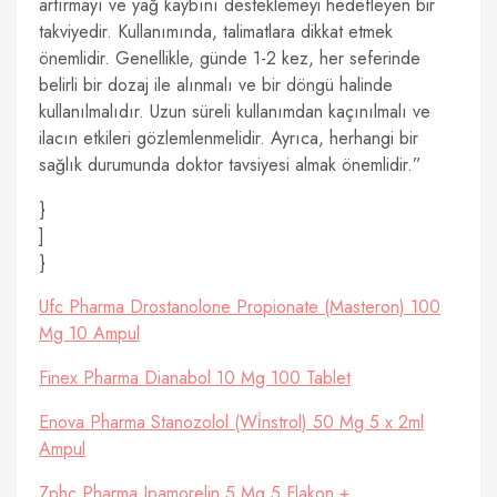
artırmayı ve yağ kaybını desteklemeyi hedefleyen bir
takviyedir. Kullanımında, talimatlara dikkat etmek
önemlidir. Genellikle, günde 1-2 kez, her seferinde
belirli bir dozaj ile alınmalı ve bir döngü halinde
kullanılmalıdır. Uzun süreli kullanımdan kaçınılmalı ve
ilacın etkileri gözlemlenmelidir. Ayrıca, herhangi bir
sağlık durumunda doktor tavsiyesi almak önemlidir.”
}
]
}
Ufc Pharma Drostanolone Propionate (Masteron) 100
Mg 10 Ampul
Finex Pharma Dianabol 10 Mg 100 Tablet
Enova Pharma Stanozolol (Wi̇nstrol) 50 Mg 5 x 2ml
Ampul
Zphc Pharma Ipamorelin 5 Mg 5 Flakon +