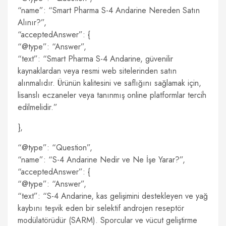
“name”: “Smart Pharma S-4 Andarine Nereden Satın
Alınır?”,
“acceptedAnswer”: {
“@type”: “Answer”,
“text”: “Smart Pharma S-4 Andarine, güvenilir
kaynaklardan veya resmi web sitelerinden satın
alınmalıdır. Ürünün kalitesini ve saflığını sağlamak için,
lisanslı eczaneler veya tanınmış online platformlar tercih
edilmelidir.”
},
“@type”: “Question”,
“name”: “S-4 Andarine Nedir ve Ne İşe Yarar?”,
“acceptedAnswer”: {
“@type”: “Answer”,
“text”: “S-4 Andarine, kas gelişimini destekleyen ve yağ
kaybını teşvik eden bir selektif androjen reseptör
modülatörüdür (SARM). Sporcular ve vücut geliştirme