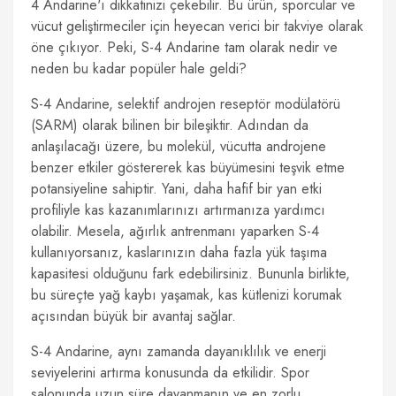
4 Andarine'ı dikkatinizi çekebilir. Bu ürün, sporcular ve
vücut geliştirmeciler için heyecan verici bir takviye olarak
öne çıkıyor. Peki, S-4 Andarine tam olarak nedir ve
neden bu kadar popüler hale geldi?
S-4 Andarine, selektif androjen reseptör modülatörü
(SARM) olarak bilinen bir bileşiktir. Adından da
anlaşılacağı üzere, bu molekül, vücutta androjene
benzer etkiler göstererek kas büyümesini teşvik etme
potansiyeline sahiptir. Yani, daha hafif bir yan etki
profiliyle kas kazanımlarınızı artırmanıza yardımcı
olabilir. Mesela, ağırlık antrenmanı yaparken S-4
kullanıyorsanız, kaslarınızın daha fazla yük taşıma
kapasitesi olduğunu fark edebilirsiniz. Bununla birlikte,
bu süreçte yağ kaybı yaşamak, kas kütlenizi korumak
açısından büyük bir avantaj sağlar.
S-4 Andarine, aynı zamanda dayanıklılık ve enerji
seviyelerini artırma konusunda da etkilidir. Spor
salonunda uzun süre dayanmanın ve en zorlu