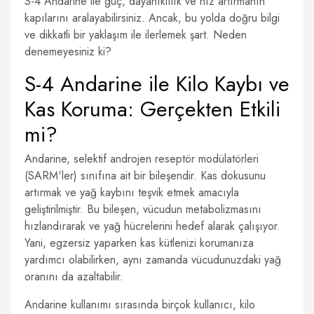
S-4 Andarine ile güç, dayanıklılık ve hız artırmanın
kapılarını aralayabilirsiniz. Ancak, bu yolda doğru bilgi
ve dikkatli bir yaklaşım ile ilerlemek şart. Neden
denemeyesiniz ki?
S-4 Andarine ile Kilo Kaybı ve
Kas Koruma: Gerçekten Etkili
mi?
Andarine, selektif androjen reseptör modülatörleri
(SARM'ler) sınıfına ait bir bileşendir. Kas dokusunu
artırmak ve yağ kaybını teşvik etmek amacıyla
geliştirilmiştir. Bu bileşen, vücudun metabolizmasını
hızlandırarak ve yağ hücrelerini hedef alarak çalışıyor.
Yani, egzersiz yaparken kas kütlenizi korumanıza
yardımcı olabilirken, aynı zamanda vücudunuzdaki yağ
oranını da azaltabilir.
Andarine kullanımı sırasında birçok kullanıcı, kilo