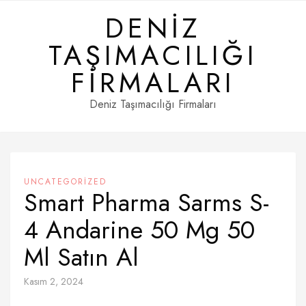
Skip
DENIZ
to
content
TAŞIMACILIĞI
FIRMALARI
Deniz Taşımacılığı Firmaları
UNCATEGORIZED
Smart Pharma Sarms S-
4 Andarine 50 Mg 50
Ml Satın Al
Kasım 2, 2024