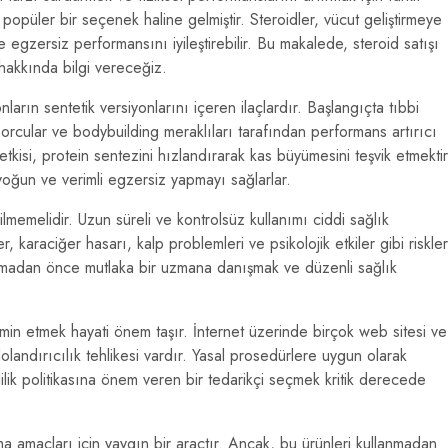
opüler bir seçenek haline gelmiştir. Steroidler, vücut geliştirmeye
 ve egzersiz performansını iyileştirebilir. Bu makalede, steroid satışı
hakkında bilgi vereceğiz.
arın sentetik versiyonlarını içeren ilaçlardır. Başlangıçta tıbbi
sporcular ve bodybuilding meraklıları tarafından performans artırıcı
 etkisi, protein sentezini hızlandırarak kas büyümesini teşvik etmektir
yoğun ve verimli egzersiz yapmayı sağlarlar.
ilmemelidir. Uzun süreli ve kontrolsüz kullanımı ciddi sağlık
, karaciğer hasarı, kalp problemleri ve psikolojik etkiler gibi riskler
anmadan önce mutlaka bir uzmana danışmak ve düzenli sağlık
temin etmek hayati önem taşır. İnternet üzerinde birçok web sitesi ve
landırıcılık tehlikesi vardır. Yasal prosedürlere uygun olarak
zlilik politikasına önem veren bir tedarikçi seçmek kritik derecede
ma amaçları için yaygın bir araçtır. Ancak, bu ürünleri kullanmadan