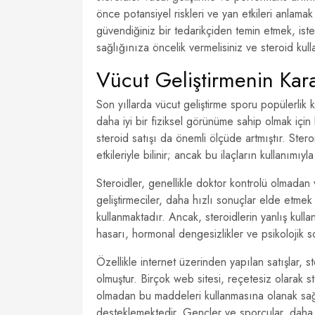
önce potansiyel riskleri ve yan etkileri anlama
güvendiğiniz bir tedarikçiden temin etmek, ist
sağlığınıza öncelik vermelisiniz ve steroid kul
Vücut Geliştirmenin Kara
Son yıllarda vücut geliştirme sporu popülerlik
daha iyi bir fiziksel görünüme sahip olmak için 
steroid satışı da önemli ölçüde artmıştır. Stero
etkileriyle bilinir; ancak bu ilaçların kullanımı
Steroidler, genellikle doktor kontrolü olmadan 
geliştirmeciler, daha hızlı sonuçlar elde etme
kullanmaktadır. Ancak, steroidlerin yanlış kullan
hasarı, hormonal dengesizlikler ve psikolojik s
Özellikle internet üzerinden yapılan satışlar, s
olmuştur. Birçok web sitesi, reçetesiz olarak st
olmadan bu maddeleri kullanmasına olanak sağla
desteklemektedir. Gençler ve sporcular, daha hı