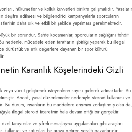
onları, hükümetler ve kolluk kuvvetleri birlikte çalışmalıdır. Yasaları
n deşifre edilmesi ve bilgilendirici kampanyalarla sporcuların
estlerinin daha sık ve etkili bir şekilde yapılması gerekmektedir.
büyük bir sorundur. Sahte kocamanlar, sporcuların sağlığını tehdit
 nedenle, mücadele eden tarafların işbirliği yaparak bu illegal
ce dürüstlük ve etik değerlere dayanan bir spor kültürü
ir.
rnetin Karanlık Köşelerindeki Gizli
veya vücut geliştirmek isteyenlerin sayısı giderek artmaktadır. Bu
etirmiştir. Ancak, yasal düzenlemeler nedeniyle steroid kullanımı ve
dir. Bu durum, insanların bu maddelere erişimini zorlaştırmış olsa da,
ığıyla illegal steroid ticaretinin hala devam ettiği bir gerçektir.
 özel tarayıcılar ve şifreli mesajlaşma uygulamaları gibi araçları
, kullanıcı ve satıcıları bir araya getiren yeraltı pazarlarıdır.