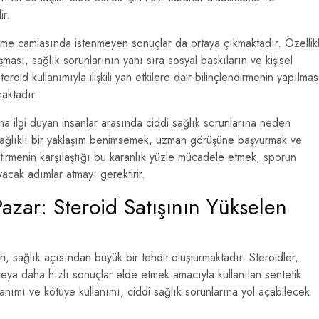
ir.
iştirme camiasında istenmeyen sonuçlar da ortaya çıkmaktadır. Özellik
ması, sağlık sorunlarının yanı sıra sosyal baskıların ve kişisel
eroid kullanımıyla ilişkili yan etkilere dair bilinçlendirmenin yapılmas
maktadır.
una ilgi duyan insanlar arasında ciddi sağlık sorunlarına neden
e sağlıklı bir yaklaşım benimsemek, uzman görüşüne başvurmak ve
ştirmenin karşılaştığı bu karanlık yüzle mücadele etmek, sporun
acak adımlar atmayı gerektirir.
Pazar: Steroid Satışının Yükselen
ri, sağlık açısından büyük bir tehdit oluşturmaktadır. Steroidler,
veya daha hızlı sonuçlar elde etmek amacıyla kullanılan sentetik
anımı ve kötüye kullanımı, ciddi sağlık sorunlarına yol açabilecek