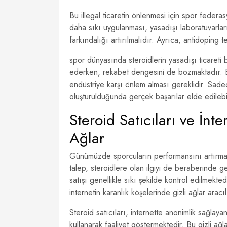
Bu illegal ticaretin önlenmesi için spor federasy
daha sıkı uygulanması, yasadışı laboratuvarları
farkındalığı artırılmalıdır. Ayrıca, antidoping t
spor dünyasında steroidlerin yasadışı ticareti 
ederken, rekabet dengesini de bozmaktadır. Bu
endüstriye karşı önlem alması gereklidir. Sade
oluşturulduğunda gerçek başarılar elde edilebil
Steroid Satıcıları ve İnte
Ağlar
Günümüzde sporcuların performansını artırmak 
talep, steroidlere olan ilgiyi de beraberinde g
satışı genellikle sıkı şekilde kontrol edilmekte
internetin karanlık köşelerinde gizli ağlar aracıl
Steroid satıcıları, internette anonimlik sağlayan
kullanarak faaliyet göstermektedir. Bu gizli ağlar