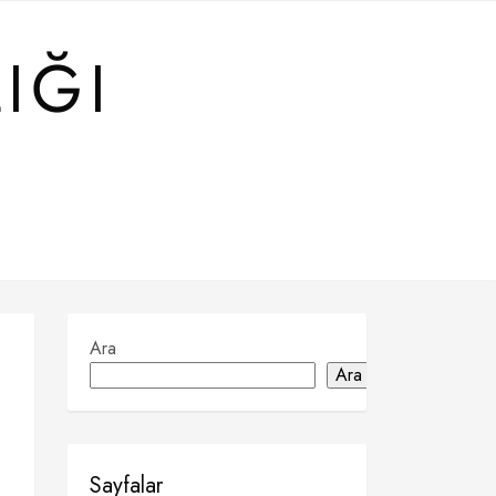
IĞI
Ara
Ara
Sayfalar