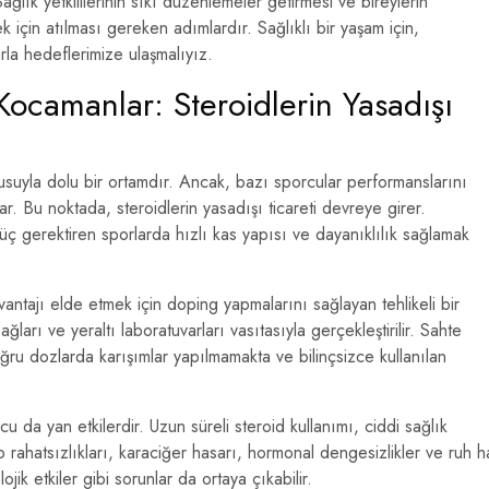
Sağlık yetkililerinin sıkı düzenlemeler getirmesi ve bireylerin
k için atılması gereken adımlardır. Sağlıklı bir yaşam için,
rla hedeflerimize ulaşmalıyız.
ocamanlar: Steroidlerin Yasadışı
uyla dolu bir ortamdır. Ancak, bazı sporcular performanslarını
ar. Bu noktada, steroidlerin yasadışı ticareti devreye girer.
 güç gerektiren sporlarda hızlı kas yapısı ve dayanıklılık sağlamak
vantajı elde etmek için doping yapmalarını sağlayan tehlikeli bir
ğları ve yeraltı laboratuvarları vasıtasıyla gerçekleştirilir. Sahte
ğru dozlarda karışımlar yapılmamakta ve bilinçsizce kullanılan
cu da yan etkilerdir. Uzun süreli steroid kullanımı, ciddi sağlık
 rahatsızlıkları, karaciğer hasarı, hormonal dengesizlikler ve ruh ha
jik etkiler gibi sorunlar da ortaya çıkabilir.