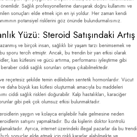
k önemlidir. Sağlık profesyonellerine danışarak doğru kullanımı ve
enilen sonuçları elde etmek için en iyi yoldur. Her zaman kendi
lanımının potansiyel risklerini göz önünde bulundurmalısınız.
nlık Yüzü: Steroid Satışındaki Artış
 kazanmış ve birçok insan, sağlıklı bir yaşam tarzı benimsemek ve
bu sporu tercih etmiştir. Ancak, bu trendin bir yan etkisi olarak
idler, kas kütlesini ve gücü artırma, performansı iyileştirme gibi
yla beraber ciddi sağlık sorunları ortaya çıkabilmektedir.
ve reçetesiz şekilde temin edilebilen sentetik hormonlardır. Vücut
k ve daha büyük kas kütlesi oluşturmak amacıyla bu maddeleri
ımı ciddi sağlık riskleri doğurabilir. Kalp hastalıkları, karaciğer
orunlar gibi pek çok olumsuz etkisi bulunmaktadır.
teroidlerin yaygın ve kolayca erişilebilir hale gelmesine neden
eroidlerin satışını yapmaktadır. Bu da kişilerin doktor kontrolü
maktadır. Ayrıca, internet üzerindeki illegal pazarlar da bu trendi
zlı sonuçlar elde etmek için riskli kararlar alabilmekte ve