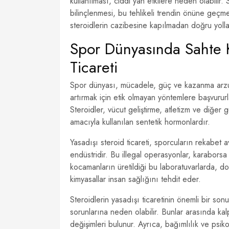
kullanılması, ciddi yan etkilere neden olabilir. 
bilinçlenmesi, bu tehlikeli trendin önüne geçme
steroidlerin cazibesine kapılmadan doğru yolla
Spor Dünyasında Sahte K
Ticareti
Spor dünyası, mücadele, güç ve kazanma arzus
artırmak için etik olmayan yöntemlere başvururl
Steroidler, vücut geliştirme, atletizm ve diğer
amacıyla kullanılan sentetik hormonlardır.
Yasadışı steroid ticareti, sporcuların rekabet a
endüstridir. Bu illegal operasyonlar, karaborsa a
kocamanların üretildiği bu laboratuvarlarda, do
kimyasallar insan sağlığını tehdit eder.
Steroidlerin yasadışı ticaretinin önemli bir sonu
sorunlarına neden olabilir. Bunlar arasında kalp
değişimleri bulunur. Ayrıca, bağımlılık ve psikolo