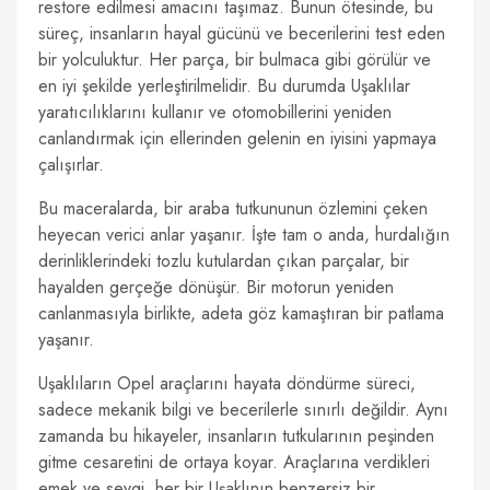
restore edilmesi amacını taşımaz. Bunun ötesinde, bu
süreç, insanların hayal gücünü ve becerilerini test eden
bir yolculuktur. Her parça, bir bulmaca gibi görülür ve
en iyi şekilde yerleştirilmelidir. Bu durumda Uşaklılar
yaratıcılıklarını kullanır ve otomobillerini yeniden
canlandırmak için ellerinden gelenin en iyisini yapmaya
çalışırlar.
Bu maceralarda, bir araba tutkununun özlemini çeken
heyecan verici anlar yaşanır. İşte tam o anda, hurdalığın
derinliklerindeki tozlu kutulardan çıkan parçalar, bir
hayalden gerçeğe dönüşür. Bir motorun yeniden
canlanmasıyla birlikte, adeta göz kamaştıran bir patlama
yaşanır.
Uşaklıların Opel araçlarını hayata döndürme süreci,
sadece mekanik bilgi ve becerilerle sınırlı değildir. Aynı
zamanda bu hikayeler, insanların tutkularının peşinden
gitme cesaretini de ortaya koyar. Araçlarına verdikleri
emek ve sevgi, her bir Uşaklının benzersiz bir