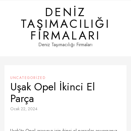
Skip
DENIZ
to
content
TAŞIMACILIĞI
FIRMALARI
Deniz Taşımacılığı Firmaları
UNCATEGORIZED
Uşak Opel İkinci El
Parça
Ocak 22, 2024
Uşak'ta Opel aracınız için ikinci el parçalar arıyorsanız,