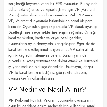
sergilediği heyecan verici bir FPS oyunudur. Bu oyunda
daha fazla eğlence ve kişiselleştirme için VP (Valorant
Points) satın almak oldukça önemlidir. Peki, VP nedir?
VP, Valorant dünyasında kullanılabilen sanal bir para
birimidir. Oyuncular, gerçek paralarla VP alarak oyun içi
özelleştirme seçeneklerine
erişim sağlarlar. Örneğin,
karakter skinleri, kartlar ve diğer özel içerikler,
oyuncuların oyun deneyimini zenginleştirir. Eğer siz de
karakterinizi özelleştirmek istiyorsanız, VP satın almak
için birkaç adım izlemeniz yeterli. Bunun yanında,
güvenilir alışveriş yöntemlerine dikkat etmek ve bütçenizi
iyi yönetmek de oldukça önemlidir. Unutmayın, doğru
VP ile karakterinizi istediğiniz gibi şekillendirebilir,
oyunun keyfini çıkarabilirsiniz!
VP Nedir ve Nasıl Alınır?
VP
(Valorant Points), Valorant oyununda oyuncuların
oyun içi içeriklere erişim sağlamak için kullandığı sanal