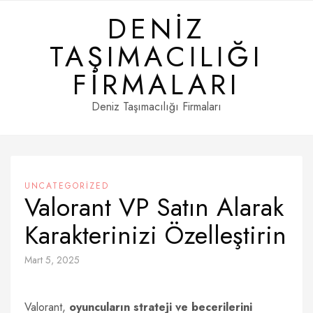
Skip
DENIZ
to
content
TAŞIMACILIĞI
FIRMALARI
Deniz Taşımacılığı Firmaları
UNCATEGORIZED
Valorant VP Satın Alarak
Karakterinizi Özelleştirin
Mart 5, 2025
Valorant,
oyuncuların strateji ve becerilerini