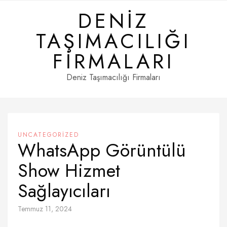
Skip
DENIZ
to
content
TAŞIMACILIĞI
FIRMALARI
Deniz Taşımacılığı Firmaları
UNCATEGORIZED
WhatsApp Görüntülü
Show Hizmet
Sağlayıcıları
Temmuz 11, 2024