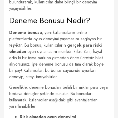
bulundurarak, kullanıcılar daha bilinçli bir deneyim
yaşayabilirler.
Deneme Bonusu Nedir?
Deneme bonusu
, yeni kullanıcıların online
platformlarda oyun deneyimi yaşamasını sağlayan bir
teşviktir. Bu bonus, kullanıcıların
gerçek para riski
olmadan
oyun oynamasını mümkün kılar. Yani, hayal
edin ki bir tema parkına girmeden önce ücretsiz bilet
alıyorsunuz; işte deneme bonusu da tam olarak böyle
bir şey! Kullanıcılar, bu bonus sayesinde oyunları
deneyip, siteyi tanıyabilirler.
Genellikle, deneme bonusları belirli bir miktar para veya
bedava dönüşler şeklinde sunulur. Bu bonusları
kullanarak, kullanıcılar aşağıdaki gibi avantajlardan
yararlanabilirler:
Risk almadan oyun deneyimi