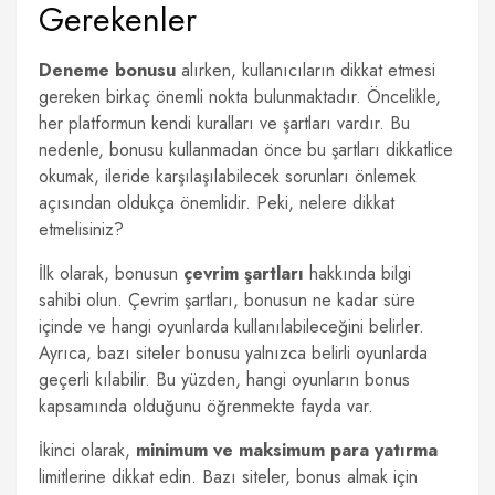
Gerekenler
Deneme bonusu
alırken, kullanıcıların dikkat etmesi
gereken birkaç önemli nokta bulunmaktadır. Öncelikle,
her platformun kendi kuralları ve şartları vardır. Bu
nedenle, bonusu kullanmadan önce bu şartları dikkatlice
okumak, ileride karşılaşılabilecek sorunları önlemek
açısından oldukça önemlidir. Peki, nelere dikkat
etmelisiniz?
İlk olarak, bonusun
çevrim şartları
hakkında bilgi
sahibi olun. Çevrim şartları, bonusun ne kadar süre
içinde ve hangi oyunlarda kullanılabileceğini belirler.
Ayrıca, bazı siteler bonusu yalnızca belirli oyunlarda
geçerli kılabilir. Bu yüzden, hangi oyunların bonus
kapsamında olduğunu öğrenmekte fayda var.
İkinci olarak,
minimum ve maksimum para yatırma
limitlerine dikkat edin. Bazı siteler, bonus almak için