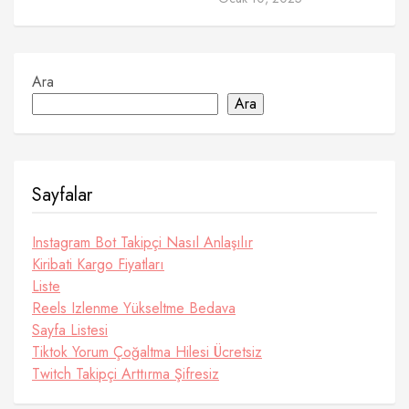
Ara
Ara
Sayfalar
Instagram Bot Takipçi Nasıl Anlaşılır
Kiribati Kargo Fiyatları
Liste
Reels Izlenme Yükseltme Bedava
Sayfa Listesi
Tiktok Yorum Çoğaltma Hilesi Ücretsiz
Twitch Takipçi Arttırma Şifresiz