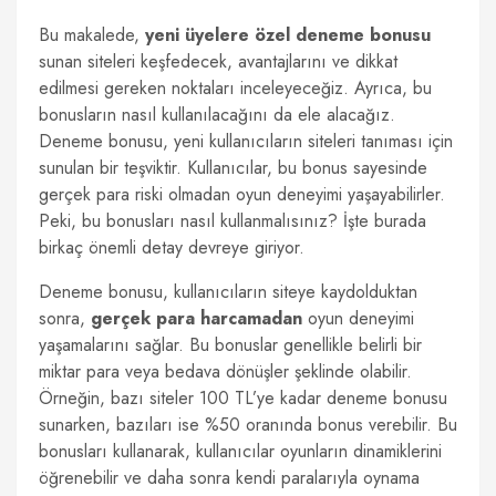
Bu makalede,
yeni üyelere özel deneme bonusu
sunan siteleri keşfedecek, avantajlarını ve dikkat
edilmesi gereken noktaları inceleyeceğiz. Ayrıca, bu
bonusların nasıl kullanılacağını da ele alacağız.
Deneme bonusu, yeni kullanıcıların siteleri tanıması için
sunulan bir teşviktir. Kullanıcılar, bu bonus sayesinde
gerçek para riski olmadan oyun deneyimi yaşayabilirler.
Peki, bu bonusları nasıl kullanmalısınız? İşte burada
birkaç önemli detay devreye giriyor.
Deneme bonusu, kullanıcıların siteye kaydolduktan
sonra,
gerçek para harcamadan
oyun deneyimi
yaşamalarını sağlar. Bu bonuslar genellikle belirli bir
miktar para veya bedava dönüşler şeklinde olabilir.
Örneğin, bazı siteler 100 TL’ye kadar deneme bonusu
sunarken, bazıları ise %50 oranında bonus verebilir. Bu
bonusları kullanarak, kullanıcılar oyunların dinamiklerini
öğrenebilir ve daha sonra kendi paralarıyla oynama