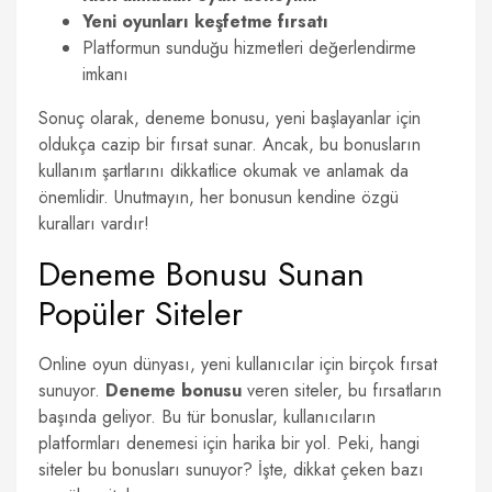
Yeni oyunları keşfetme fırsatı
Platformun sunduğu hizmetleri değerlendirme
imkanı
Sonuç olarak, deneme bonusu, yeni başlayanlar için
oldukça cazip bir fırsat sunar. Ancak, bu bonusların
kullanım şartlarını dikkatlice okumak ve anlamak da
önemlidir. Unutmayın, her bonusun kendine özgü
kuralları vardır!
Deneme Bonusu Sunan
Popüler Siteler
Online oyun dünyası, yeni kullanıcılar için birçok fırsat
sunuyor.
Deneme bonusu
veren siteler, bu fırsatların
başında geliyor. Bu tür bonuslar, kullanıcıların
platformları denemesi için harika bir yol. Peki, hangi
siteler bu bonusları sunuyor? İşte, dikkat çeken bazı