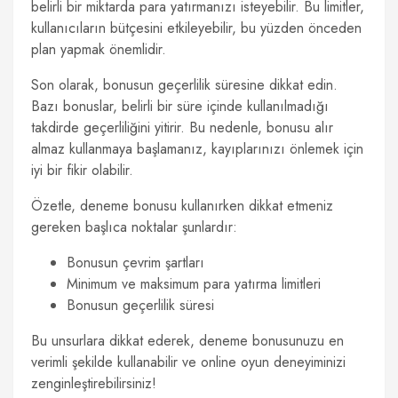
belirli bir miktarda para yatırmanızı isteyebilir. Bu limitler,
kullanıcıların bütçesini etkileyebilir, bu yüzden önceden
plan yapmak önemlidir.
Son olarak, bonusun geçerlilik süresine dikkat edin.
Bazı bonuslar, belirli bir süre içinde kullanılmadığı
takdirde geçerliliğini yitirir. Bu nedenle, bonusu alır
almaz kullanmaya başlamanız, kayıplarınızı önlemek için
iyi bir fikir olabilir.
Özetle, deneme bonusu kullanırken dikkat etmeniz
gereken başlıca noktalar şunlardır:
Bonusun çevrim şartları
Minimum ve maksimum para yatırma limitleri
Bonusun geçerlilik süresi
Bu unsurlara dikkat ederek, deneme bonusunuzu en
verimli şekilde kullanabilir ve online oyun deneyiminizi
zenginleştirebilirsiniz!