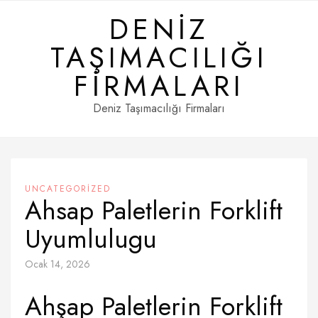
Skip
DENIZ
to
content
TAŞIMACILIĞI
FIRMALARI
Deniz Taşımacılığı Firmaları
UNCATEGORIZED
Ahsap Paletlerin Forklift
Uyumlulugu
Ocak 14, 2026
Ahşap Paletlerin Forklift