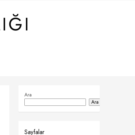
IĞI
Ara
Ara
Sayfalar