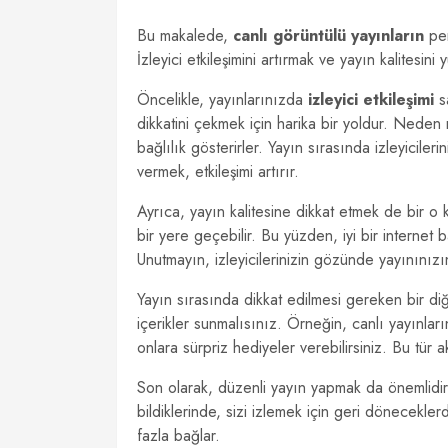
Bu makalede,
canlı görüntülü yayınların
per
İzleyici etkileşimini artırmak ve yayın kalitesin
Öncelikle, yayınlarınızda
izleyici etkileşimi
sa
dikkatini çekmek için harika bir yoldur. Neden 
bağlılık gösterirler. Yayın sırasında izleyicile
vermek, etkileşimi artırır.
Ayrıca, yayın kalitesine dikkat etmek de bir o k
bir yere geçebilir. Bu yüzden, iyi bir internet b
Unutmayın, izleyicilerinizin gözünde yayınınızın 
Yayın sırasında dikkat edilmesi gereken bir diğe
içerikler sunmalısınız. Örneğin, canlı yayınla
onlara sürpriz hediyeler verebilirsiniz. Bu tür akt
Son olarak, düzenli yayın yapmak da önemlidir. 
bildiklerinde, sizi izlemek için geri döneceklerd
fazla bağlar.