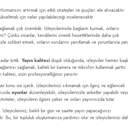
formansını artırmak için etkili stratejiler ve ipuçları ele alınacaktır.
i yükseltmek için neler yapılabileceği incelenecektir.
ğlamak çok önemlidir. İzleyicilerinizle bağlantı kurmak, onların
mi? Çünkü insanlar, kendilerini önemli hissettiklerinde daha çok
rinizle sohbet etmek, onların sorularını yanıtlamak ve yorumlarına yan
adar kritik.
Yayın kalitesi
düşük olduğunda, izleyiciler hemen baş
ağlantısı sağlamak, kaliteli bir kamera ve mikrofon kullanmak şarttır.
kalitesi, sizin profesyonelliğinizi yansıtır.
r konu ise içerik. İzleyicilerinizi sıkmamak için ilginç ve eğlenceli
rınızda
oyunlar
düzenleyebilir, izleyicilerinizle anketler yapabilir vey
iviteler, izleyicilerin ilgisini çeker ve onları yayınınızda tutar.
İzleyicileriniz, belirli bir gün ve saatte yayın yapacağınızı
ir. Bu, bir topluluk oluşturmanıza yardımcı olur ve izleyicilerinizi da