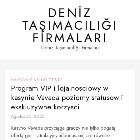
Skip
DENIZ
to
content
TAŞIMACILIĞI
FIRMALARI
Deniz Taşımacılığı Firmaları
VAVADA-CASINO-TESTS
Program VIP i lojalnosciowy w
kasynie Vavada poziomy statusow i
ekskluzywne korzysci
Ağustos 20, 2025
Kasyno Vavada przyciąga graczy nie tylko bogatą
ofertą gier i atrakcyjnymi bonusami, ale również