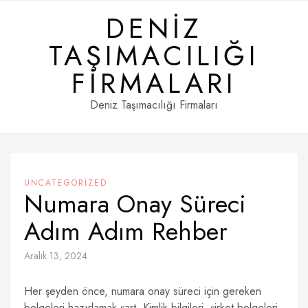
Skip
DENIZ
to
content
TAŞIMACILIĞI
FIRMALARI
Deniz Taşımacılığı Firmaları
UNCATEGORIZED
Numara Onay Süreci
Adım Adım Rehber
Aralık 13, 2024
Her şeyden önce, numara onay süreci için gereken
belgeleri hazırlamak şart. Kimlik bilgileri, şirket belgeleri