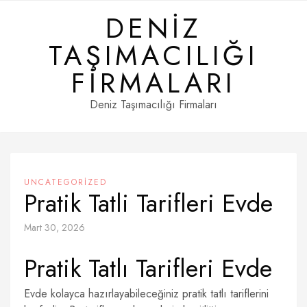
Skip
DENIZ
to
content
TAŞIMACILIĞI
FIRMALARI
Deniz Taşımacılığı Firmaları
UNCATEGORIZED
Pratik Tatli Tarifleri Evde
Mart 30, 2026
Pratik Tatlı Tarifleri Evde
Evde kolayca hazırlayabileceğiniz pratik tatlı tariflerini