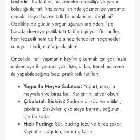
keşfedin. Bu tarifler, malzemelerin basitliği ve yapım
kolaylığı ile tatlı krizlerinizi anında çözmenize yardımcı
olacak. Hayat bazen tatlı bir mola ister, değil mi?
Özellikle de günün yorgunluğunun ardından. İşte
burada devreye pratik tatlı tarifleri giriyor. Bu tarifler,
hem lezzetli hem de hızla hazırlanabilen seçenekler
sunuyor. Hadi, mutfağa dalalım!
Öncelikle, tatlı yapmanın keyfini çıkarmak için çok fazla
malzemeye ihtiyacınız yok. İşte, birkaç temel malzeme
ile yapabileceğiniz bazı pratik tatlı tarifleri:
Yogurtlu Meyve Salatası:
Yoğurt, mevsim
meyveleri ve biraz bal. Karıştırın, afiyet olsun!
Çikolatalı Bisküvi:
Sadece bisküvi ve eritilmiş
çikolata. Bisküvileri çikolataya batırın, soğutun,
işte bu kadar!
Hızlı Puding:
Süt, puding tozu ve biraz şeker.
Kaynatın, soğutun, tadını çıkarın!