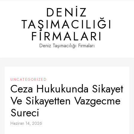
Skip
DENIZ
to
content
TAŞIMACILIĞI
FIRMALARI
Deniz Taşımacılığı Firmaları
UNCATEGORIZED
Ceza Hukukunda Sikayet
Ve Sikayetten Vazgecme
Sureci
Haziran 14, 2026